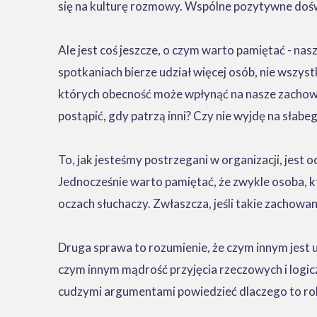
się na kulturę rozmowy. Wspólne pozytywne doświ
Ale jest coś jeszcze, o czym warto pamiętać - n
spotkaniach bierze udział więcej osób, nie wszys
których obecność może wpłynąć na nasze zachowan
postąpić, gdy patrzą inni? Czy nie wyjdę na słabe
To, jak jesteśmy postrzegani w organizacji, jest
Jednocześnie warto pamiętać, że zwykle osoba, k
oczach słuchaczy. Zwłaszcza, jeśli takie zachowa
Druga sprawa to rozumienie, że czym innym jest 
czym innym mądrość przyjęcia rzeczowych i logicz
cudzymi argumentami powiedzieć dlaczego to rob