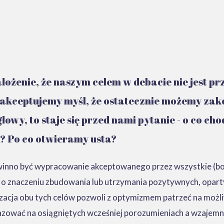
łożenie, że naszym celem w debacie nie jest prz
akceptujemy myśl, że ostatecznie możemy zako
owy, to staje się przed nami pytanie - o co cho
? Po co otwieramy usta?
owinno być wypracowanie akceptowanego przez wszystkie (bo c
ć o znaczeniu zbudowania lub utrzymania pozytywnych, opar
zacja obu tych celów pozwoli z optymizmem patrzeć na możliw
bazować na osiągniętych wcześniej porozumieniach a wzajemn