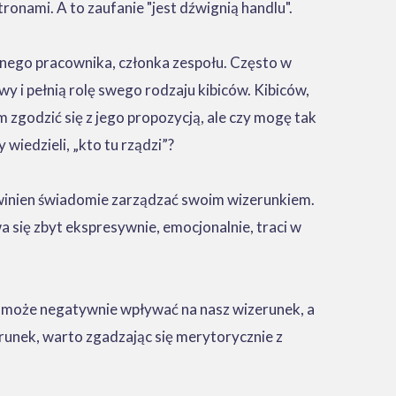
onami. A to zaufanie "jest dźwignią handlu".
anego pracownika, członka zespołu. Często w
y i pełnią rolę swego rodzaju kibiców. Kibiców,
zgodzić się z jego propozycją, ale czy mogę tak
wiedzieli, „kto tu rządzi”?
powinien świadomie zarządzać swoim wizerunkiem.
 się zbyt ekspresywnie, emocjonalnie, traci w
ie może negatywnie wpływać na nasz wizerunek, a
erunek, warto zgadzając się merytorycznie z