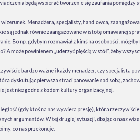
adczenia będą wspierać tworzenie się zaufania pomiędzy str
asz wizerunek. Menadżera, specjalisty, handlowca, zaangażow
tkie są jednak równie zaangażowane w istotę omawianej spraw
ie. Bo np. gdybym rozmawiał z kimś na osobności, mógłbym 
go? A może powinienem „uderzyć pięścią w stół”, żeby wszyscy 
 oczywiście bardzo ważne i każdy menadżer, czy specjalista 
tóra dyskutując pierwsza straci panowanie nad sobą, zachowa
nie jest niezgodne z kodem kultury organizacyjnej.
uległość (gdy ktoś na nas wywiera presję), która rzeczywiśc
nych argumentów. W tej drugiej sytuacji, dbając o nasz wiz
imy, co nas przekonuje.