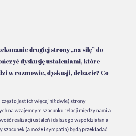
ekonanie drugiej strony „na siłę” do
ńczyć dyskusję ustaleniami, które
dzi w rozmowie, dyskusji, debacie? Co
zęsto jest ich więcej niż dwie) strony
tych na wzajemnym szacunku relacji między nami a
ość realizacji ustaleń i dalszego współdziałania
y szacunek (a może i sympatia) będą przekładać